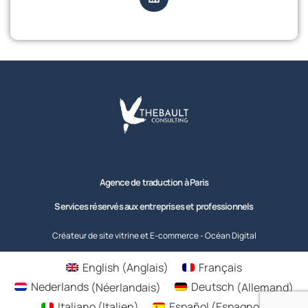
Agence de traduction à Paris
Services réservés aux entreprises et professionnels
Créateur de site vitrine et E-commerce - Océan Digital
English
(
Anglais
)
Français
Nederlands
(
Néerlandais
)
Deutsch
(
Allemand
)
Italiano
(
Italien
)
Español
(
Espagnol
)