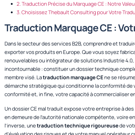
2. Traduction Précise du Marquage CE : Notre Valeu
3. Choisissez Thebault Consulting pour Votre Trad
Traduction Marquage CE : Vo
Dans le secteur des services B2B, comprendre et tradui
exporter vos produits en Europe. Que vous soyez fabrica
renouvelables ou intégrateur de solutions Industrie 4.0
incontournable : constituer un dossier technique complet
membre visé. La
traduction marquage CE
ne se résume 
démarche stratégique qui conditionne la conformité de vo
conformité et, in fine, votre capacité à commercialiser en
Un dossier CE mal traduit expose votre entreprise à des 
en demeure de l’autorité nationale compétente, voire en
l’inverse, une
traduction technique rigoureuse
de votr
d’évaluation des risques et de votre manuel opérateur 