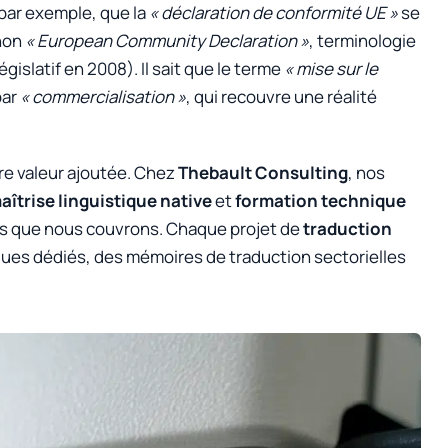
 par exemple, que la
« déclaration de conformité UE »
se
non
« European Community Declaration »
, terminologie
islatif en 2008). Il sait que le terme
« mise sur le
par
« commercialisation »
, qui recouvre une réalité
re valeur ajoutée. Chez
Thebault Consulting
, nos
aîtrise linguistique native
et
formation technique
ls que nous couvrons. Chaque projet de
traduction
ques dédiés, des mémoires de traduction sectorielles