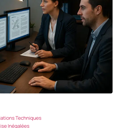
viations Techniques
ise Inégalées