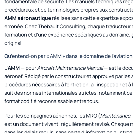
fondamentale de sécurité. Les manuels techniques rego
procéduraux et de terminologies propres aux constructeu
AMM aéronautique
réalisée sans cette expertise expos
erronée. Chez Thebault Consulting, chaque traducteur 
formation et d’une expérience spécifiques au domaine, g
original.
Qu’entend-on par « AMM » dans le domaine de l’aviation
L’
AMM
— pour
Aircraft Maintenance Manual
— est le doc
aéronef. Rédigé par le constructeur et approuvé par les au
procédures nécessaires à l’entretien, à l’inspection et à 
suit des normes internationales strictes, notamment celle
format codifié reconnaissable entre tous.
Pour les compagnies aériennes, les MRO (
Maintenance, 
est un document vivant, régulièrement révisé. Chaque mis
dans les délais requis, sans perte d’information ni intro