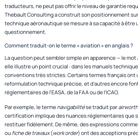
traducteurs, ne peut pas offrir le niveau de garantie re
Thebault Consulting a construit son positionnement sur c
technique aéronautique se mesure à sa capacité à être ut
questionnement.
Comment traduit-on le terme « aviation » en anglais ?
La question peut sembler simple en apparence — le mot
elle illustre un point crucial : dans les manuels techniq
conventions très strictes. Certains termes français ont 
reformulation technique précise, et d’autres encore font
réglementaires de l’EASA, de la FAA ou de l’ICAO.
Par exemple, le terme
navigabilité
se traduit par
airwort
certification implique des nuances réglementaires que 
restituer fidèlement. De même, des expressions comm
ou
fiche de travaux
(
work order
) ont des acceptions préc