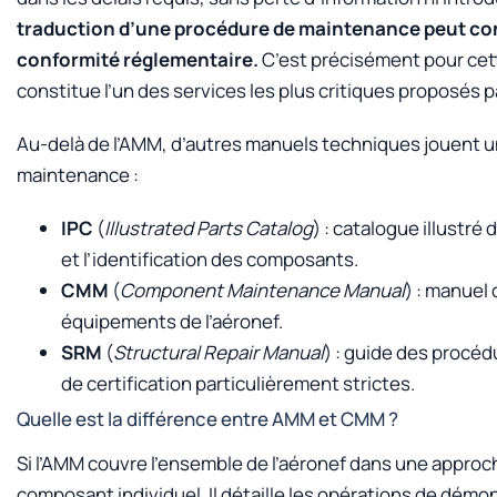
traduction d’une procédure de maintenance peut con
conformité réglementaire.
C’est précisément pour cett
constitue l’un des services les plus critiques proposés 
Au-delà de l’AMM, d’autres manuels techniques jouent un
maintenance :
IPC
(
Illustrated Parts Catalog
) : catalogue illustr
et l’identification des composants.
CMM
(
Component Maintenance Manual
) : manuel
équipements de l’aéronef.
SRM
(
Structural Repair Manual
) : guide des procéd
de certification particulièrement strictes.
Quelle est la différence entre AMM et CMM ?
Si l’AMM couvre l’ensemble de l’aéronef dans une appro
composant individuel. Il détaille les opérations de démo