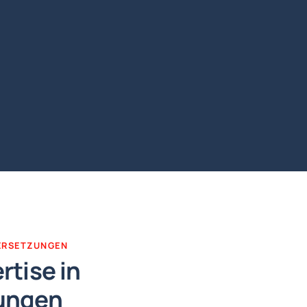
ERSETZUNGEN
tise in
ungen