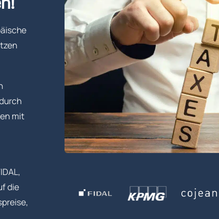
n!
päische
etzen
n
 durch
hen mit
FIDAL,
f die
spreise,