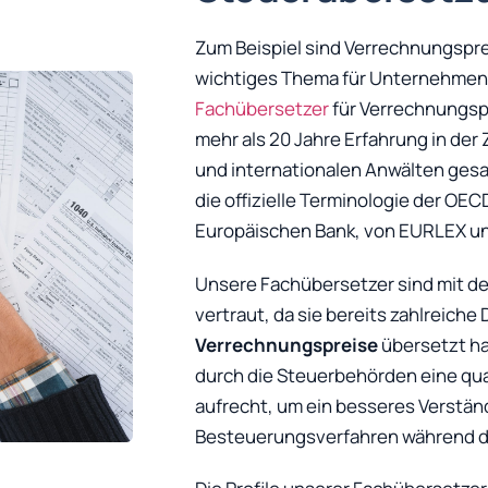
Zum Beispiel sind Verrechnungspr
wichtiges Thema für Unternehmen, d
Fachübersetzer
für Verrechnungsp
mehr als 20 Jahre Erfahrung in de
und internationalen Anwälten gesam
die offizielle Terminologie der OEC
Europäischen Bank, von EURLEX u
Unsere Fachübersetzer sind mit
vertraut, da sie bereits zahlreic
Verrechnungspreise
übersetzt ha
durch die Steuerbehörden eine qua
aufrecht, um ein besseres Verstän
Besteuerungsverfahren während de