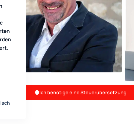
n
e
rten
erden
ert.
Ich benötige eine Steuerübersetzung
nisch