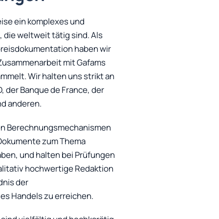
eise ein komplexes und
ie weltweit tätig sind. Als
reisdokumentation haben wir
r Zusammenarbeit mit Gafams
melt. Wir halten uns strikt an
D, der Banque de France, der
nd anderen.
 den Berechnungsmechanismen
he Dokumente zum Thema
ben, und halten bei Prüfungen
litativ hochwertige Redaktion
dnis der
s Handels zu erreichen.